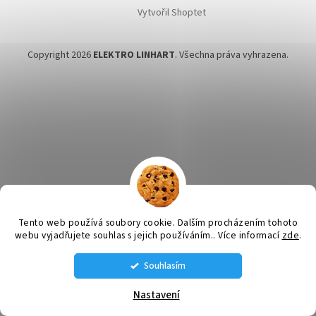
Vytvořil Shoptet
Copyright 2026
ELEKTRO LINHART
. Všechna práva vyhrazena.
Tento web používá soubory cookie. Dalším procházením tohoto
webu vyjadřujete souhlas s jejich používáním.. Více informací
zde
.
Souhlasím
STÁLE MÁME NĚJAKÉ VENTILÁTORY SKLADEM VOLEJTE SI NA AKTUÁLNÍ
NABÍDKU: tel. 585 226 189 , 608 660 670 , 608 660 671
Nastavení