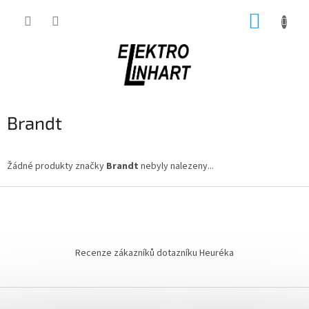
Přejít
NÁKUP
na
obsah
KOŠÍK
Brandt
Žádné produkty značky
Brandt
nebyly nalezeny...
Z
á
p
a
t
Recenze zákazníků dotazníku Heuréka
í