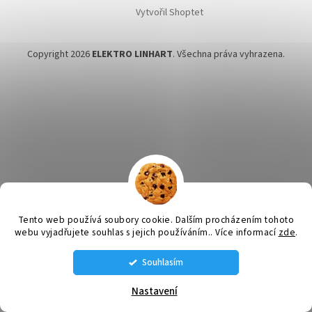
Vytvořil Shoptet
Copyright 2026
ELEKTRO LINHART
. Všechna práva vyhrazena.
Tento web používá soubory cookie. Dalším procházením tohoto
webu vyjadřujete souhlas s jejich používáním.. Více informací
zde
.
Souhlasím
STÁLE MÁME NĚJAKÉ VENTILÁTORY SKLADEM VOLEJTE SI NA AKTUÁLNÍ
NABÍDKU: tel. 585 226 189 , 608 660 670 , 608 660 671
Nastavení