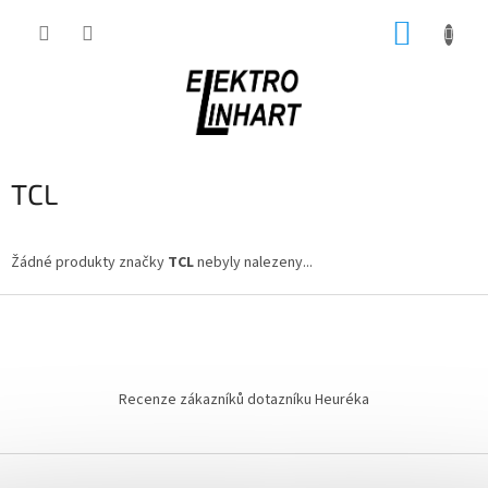
Přejít
NÁKUP
na
obsah
KOŠÍK
TCL
Žádné produkty značky
TCL
nebyly nalezeny...
Z
á
p
a
t
Recenze zákazníků dotazníku Heuréka
í