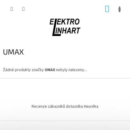
Přejít
NÁKUP
na
obsah
KOŠÍK
UMAX
Žádné produkty značky
UMAX
nebyly nalezeny...
Z
á
p
a
t
Recenze zákazníků dotazníku Heuréka
í