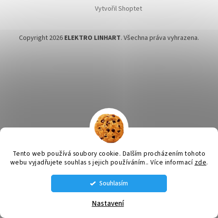
Vytvořil Shoptet
Copyright 2026
ELEKTRO LINHART
. Všechna práva vyhrazena.
Tento web používá soubory cookie. Dalším procházením tohoto
webu vyjadřujete souhlas s jejich používáním.. Více informací
zde
.
Souhlasím
STÁLE MÁME NĚJAKÉ VENTILÁTORY SKLADEM VOLEJTE SI NA AKTUÁLNÍ
NABÍDKU: tel. 585 226 189 , 608 660 670 , 608 660 671
Nastavení